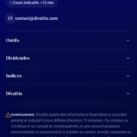
Cours indicatifs ~15 min
contact@divaltis.com
Outils
Screener d'actions
Dividendes
Calculateur de dividendes
Tous les dividendes
Indices
Agenda financier
Actions Aristocrates
CAC 40
Ma watchlist
Divaltis
Calendrier des dividendes
SBF 120
Mon compte
Contact
Actions éligibles PEA
CAC All-Shares
Avertissement.
Divaltis publie des informations financières à caractère
Plan du site
général et indicatif (cours différés d'environ 15 minutes). Ce contenu ne
constitue ni un conseil en investissement, ni une recommandation
BEL 20
personnalisée, ni une incitation à acheter ou vendre. Investir comporte un
Mentions légales