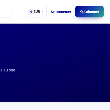
EUR
Se connecter
S'abonner
€
s au site