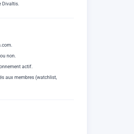
 Divaltis.
s.com.
 ou non.
bonnement actif.
vés aux membres (watchlist,