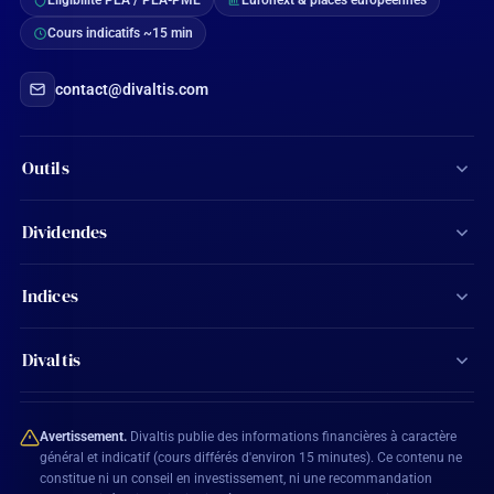
Éligibilité PEA / PEA-PME
Euronext & places européennes
Cours indicatifs ~15 min
contact@divaltis.com
Outils
Screener d'actions
Dividendes
Calculateur de dividendes
Tous les dividendes
Indices
Agenda financier
Actions Aristocrates
CAC 40
Ma watchlist
Divaltis
Calendrier des dividendes
SBF 120
Mon compte
Contact
Actions éligibles PEA
CAC All-Shares
Avertissement.
Divaltis publie des informations financières à caractère
Plan du site
général et indicatif (cours différés d'environ 15 minutes). Ce contenu ne
constitue ni un conseil en investissement, ni une recommandation
BEL 20