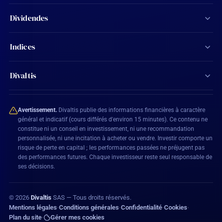
Screener d'actions
Dividendes
Calculateur de dividendes
Tous les dividendes
Indices
Agenda financier
Actions Aristocrates
CAC 40
Ma watchlist
Divaltis
Calendrier des dividendes
SBF 120
Mon compte
Contact
Actions éligibles PEA
CAC All-Shares
Avertissement.
Divaltis publie des informations financières à caractère
Plan du site
général et indicatif (cours différés d'environ 15 minutes). Ce contenu ne
constitue ni un conseil en investissement, ni une recommandation
BEL 20
personnalisée, ni une incitation à acheter ou vendre. Investir comporte un
Mentions légales
risque de perte en capital ; les performances passées ne préjugent pas
DAX 40
des performances futures. Chaque investisseur reste seul responsable de
Conditions générales
ses décisions.
Confidentialité
©
2026
Divaltis
SAS — Tous droits réservés.
Politique de cookies
Mentions légales
Conditions générales
Confidentialité
Cookies
•
•
•
•
Plan du site
Gérer mes cookies
•