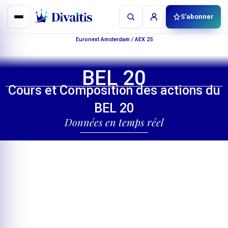
Aller
S'abonner
au
contenu
Euronext Amsterdam
/
AEX 25
BEL 20
Cours et Composition des actions du
BEL 20
Données en temps réel