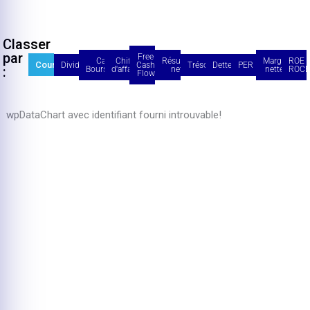
Classer
par
Free
Cap
Chiffre
Résultat
Marge
ROE /
Cours
Dividendes
Cash
Trésorerie
Dette
PER
:
Boursière
d'affaires
net
nette
ROCE
Flow
wpDataChart avec identifiant fourni introuvable!