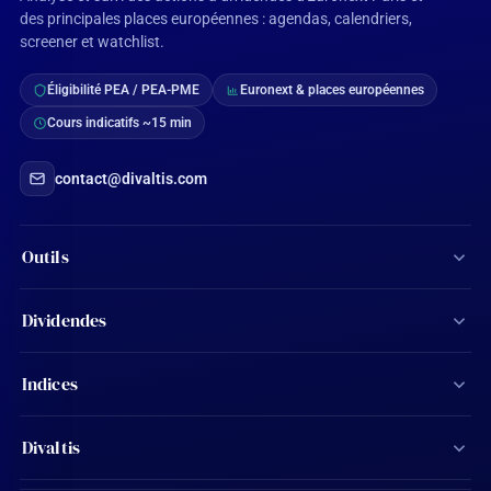
des principales places européennes : agendas, calendriers,
screener et watchlist.
Éligibilité PEA / PEA-PME
Euronext & places européennes
Cours indicatifs ~15 min
contact@divaltis.com
Outils
Screener d'actions
Dividendes
Calculateur de dividendes
Tous les dividendes
Indices
Agenda financier
Actions Aristocrates
CAC 40
Ma watchlist
Divaltis
Calendrier des dividendes
SBF 120
Mon compte