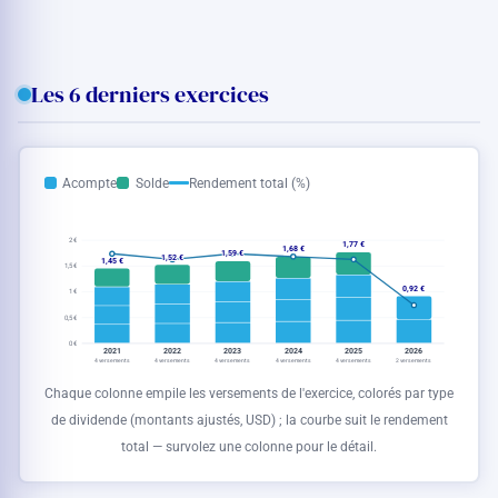
Les 6 derniers exercices
Acompte
Solde
Rendement total (%)
2 €
1,77 €
1,68 €
1,59 €
1,52 €
1,45 €
1,5 €
0,92 €
1 €
0,5 €
0 €
2021
2022
2023
2024
2025
2026
4 versements
4 versements
4 versements
4 versements
4 versements
2 versements
Chaque colonne empile les versements de l'exercice, colorés par type
de dividende (montants ajustés,
USD
) ; la courbe suit le rendement
total — survolez une colonne pour le détail.