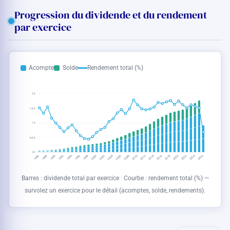
Progression du dividende et du rendement
par exercice
Acompte
Solde
Rendement total (%)
2 €
1,5 €
1 €
0,5 €
0 €
1986
2000
2004
2018
2022
1998
2002
2016
1996
2010
2014
1990
1994
2008
2012
2026
1988
1992
2006
2020
2024
Barres : dividende total par exercice · Courbe : rendement total (%) —
survolez un exercice pour le détail (acomptes, solde, rendements).