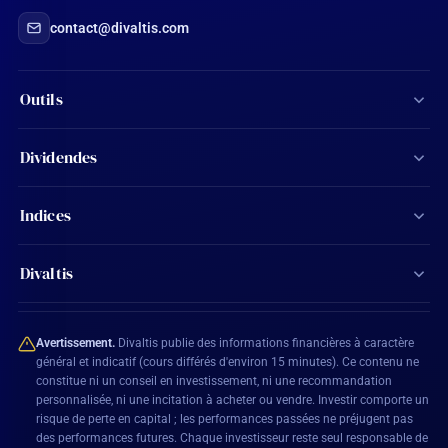
contact@divaltis.com
Outils
Screener d'actions
Dividendes
Calculateur de dividendes
Tous les dividendes
Indices
Agenda financier
Actions Aristocrates
CAC 40
Ma watchlist
Divaltis
Calendrier des dividendes
SBF 120
Mon compte
Contact
Actions éligibles PEA
CAC All-Shares
Avertissement.
Divaltis publie des informations financières à caractère
Plan du site
général et indicatif (cours différés d'environ 15 minutes). Ce contenu ne
constitue ni un conseil en investissement, ni une recommandation
BEL 20
personnalisée, ni une incitation à acheter ou vendre. Investir comporte un
Mentions légales
risque de perte en capital ; les performances passées ne préjugent pas
DAX 40
des performances futures. Chaque investisseur reste seul responsable de
Conditions générales