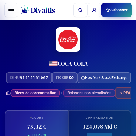
Aller
S'abonner
au
contenu
COCA-COLA
US1912161007
KO
New York Stock Exchange
ISIN
TICKER
Biens de consommation
Boissons non alcoolisées
PEA
COURS
CAPITALISATION
75,32 €
324,078 Md €
▲ +0,23 %