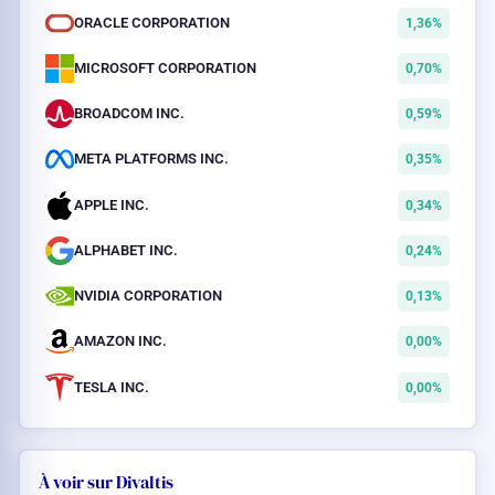
ORACLE CORPORATION
1,36%
MICROSOFT CORPORATION
0,70%
BROADCOM INC.
0,59%
META PLATFORMS INC.
0,35%
APPLE INC.
0,34%
ALPHABET INC.
0,24%
NVIDIA CORPORATION
0,13%
AMAZON INC.
0,00%
TESLA INC.
0,00%
À voir sur Divaltis