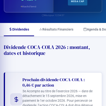
MEGA CAP
Marché fermé
Mis à jour :
12:54:57
Dividendes
Résultats Financiers
Agenda & D
Dividende COCA-COLA 2026 : montant,
dates et historique
Prochain dividende COCA-COLA :
0,46 €
par action
3e Acompte au titre de l’exercice 2026 — date de
détachement le 15 septembre 2026, mise en
paiement le 1er octobre 2026. Pour percevoir ce
dividende, l’action COCA-COLA doit être détenue