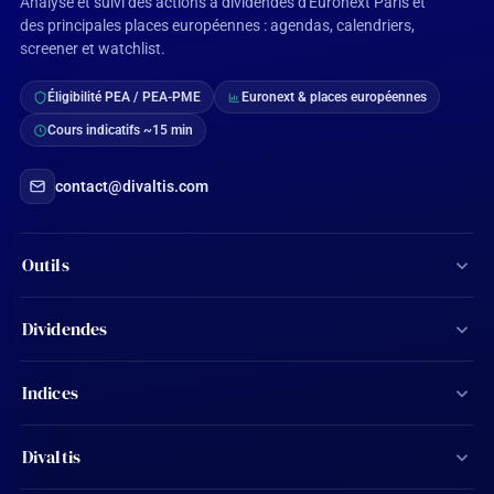
Analyse et suivi des actions à dividendes d'Euronext Paris et
des principales places européennes : agendas, calendriers,
screener et watchlist.
Éligibilité PEA / PEA-PME
Euronext & places européennes
Cours indicatifs ~15 min
contact@divaltis.com
Outils
Screener d'actions
Dividendes
Calculateur de dividendes
Tous les dividendes
Indices
Agenda financier
Actions Aristocrates
CAC 40
Ma watchlist
Divaltis
Calendrier des dividendes
SBF 120