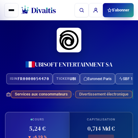
Aller
S'abonner
au
contenu
UBISOFT ENTERTAINMENT SA
FR0000054470
UBI
Euronext Paris
SBF 120
ISIN
TICKER
Services aux consommateurs
Divertissement électronique
COURS
CAPITALISATION
5,24 €
0,714 Md €
▼ -6,19 %