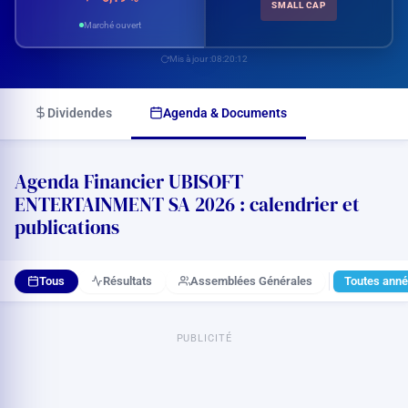
SMALL CAP
Marché ouvert
Mis à jour :
08:20:12
Dividendes
Agenda & Documents
Agenda Financier UBISOFT
ENTERTAINMENT SA 2026 : calendrier et
publications
Tous
Résultats
Assemblées Générales
Toutes ann
PUBLICITÉ