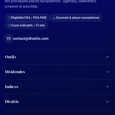
des principales places européennes : agendas, calendriers,
screener et watchlist.
Éligibilité PEA / PEA-PME
Euronext & places européennes
Cours indicatifs ~15 min
contact@divaltis.com
Outils
Screener d'actions
Dividendes
Calculateur de dividendes
Tous les dividendes
Indices
Agenda financier
Actions Aristocrates
CAC 40
Ma watchlist
Divaltis
Calendrier des dividendes
SBF 120
Mon compte
Contact