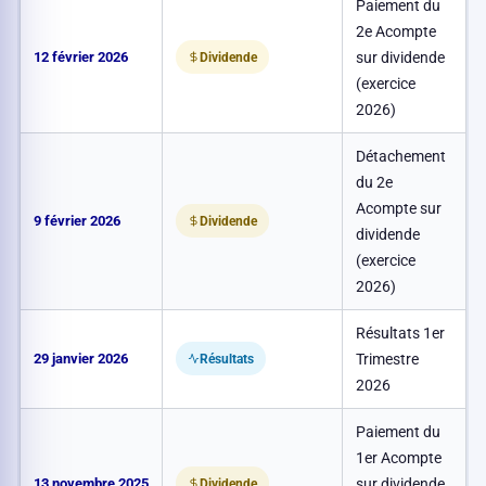
Paiement du
2e Acompte
12 février 2026
sur dividende
0
Dividende
(exercice
2026)
Détachement
du 2e
Acompte sur
9 février 2026
0
Dividende
dividende
(exercice
2026)
Résultats 1er
29 janvier 2026
Trimestre
Résultats
2026
Paiement du
1er Acompte
13 novembre 2025
sur dividende
0
Dividende