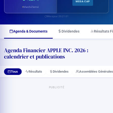
MEGA CAP
Marché fermé
Mis à jour :
20:21:01
Agenda & Documents
Dividendes
Résultats F
Agenda Financier APPLE INC. 2026 :
calendrier et publications
Tous
Résultats
Dividendes
Assemblées Générales
PUBLICITÉ