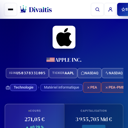
Aller
S
au
contenu
APPLE INC.
US0378331005
AAPL
NASDAQ
NASDAQ 10
ISIN
TICKER
Technologie
Matériel informatique
PEA
PEA-PME
COURS
CAPITALISATION
271,05 €
3 955,705 Md €
▲ +0,29 %