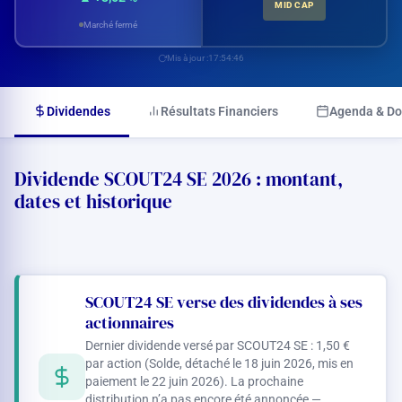
MID CAP
Marché fermé
Mis à jour :
17:54:46
Dividendes
Résultats Financiers
Agenda & D
Dividende SCOUT24 SE 2026 : montant,
dates et historique
SCOUT24 SE verse des dividendes à ses
actionnaires
Dernier dividende versé par SCOUT24 SE :
1,50 €
par action (Solde, détaché le 18 juin 2026, mis en
paiement le 22 juin 2026). La prochaine
distribution n’a pas encore été annoncée —