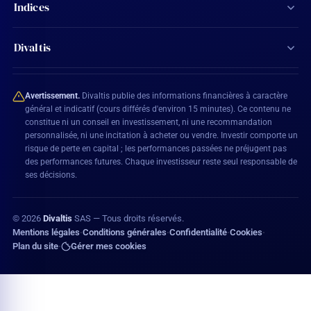
Tous les dividendes
Indices
Agenda financier
Actions Aristocrates
CAC 40
Ma watchlist
Divaltis
Calendrier des dividendes
SBF 120
Mon compte
Contact
Actions éligibles PEA
CAC All-Shares
Avertissement.
Divaltis publie des informations financières à caractère
Plan du site
général et indicatif (cours différés d'environ 15 minutes). Ce contenu ne
constitue ni un conseil en investissement, ni une recommandation
BEL 20
personnalisée, ni une incitation à acheter ou vendre. Investir comporte un
Mentions légales
risque de perte en capital ; les performances passées ne préjugent pas
DAX 40
des performances futures. Chaque investisseur reste seul responsable de
Conditions générales
ses décisions.
Confidentialité
©
2026
Divaltis
SAS — Tous droits réservés.
Politique de cookies
Mentions légales
Conditions générales
Confidentialité
Cookies
•
•
•
•
Plan du site
Gérer mes cookies
•