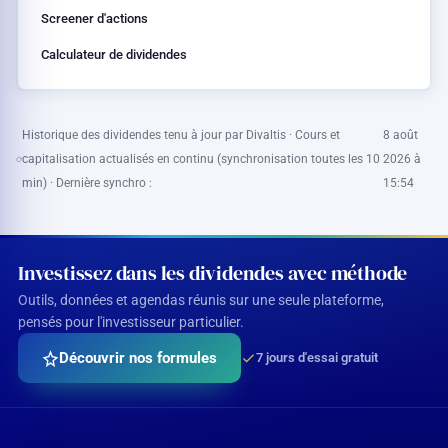
Screener d'actions
Calculateur de dividendes
Historique des dividendes tenu à jour par Divaltis · Cours et
8 août
capitalisation actualisés en continu (synchronisation toutes les 10
2026 à
min) · Dernière synchro :
15:54
Investissez dans les dividendes avec méthode
Outils, données et agendas réunis sur une seule plateforme,
pensés pour l'investisseur particulier.
Découvrir nos formules
7 jours d'essai gratuit