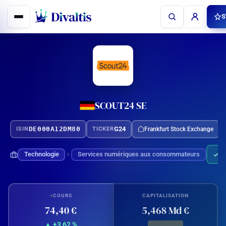
Aller
S
au
contenu
SCOUT24 SE
DE000A12DM80
G24
Frankfurt Stock Exchange
ISIN
TICKER
Technologie
Services numériques aux consommateurs
P
COURS
CAPITALISATION
74,40 €
5,468 Md €
▲ +3,62 %