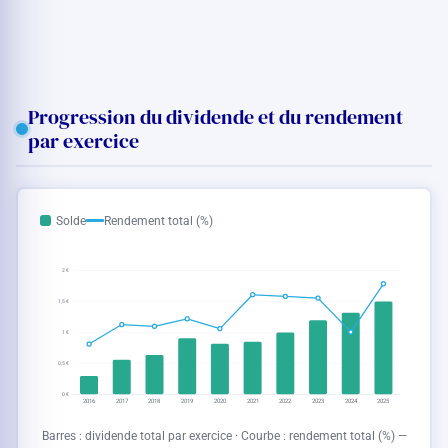
Progression du dividende et du rendement
par exercice
Solde
Rendement total (%)
2 €
1,5 €
1 €
0,5 €
0 €
2016
2017
2018
2019
2020
2021
2022
2023
2024
2025
Barres : dividende total par exercice · Courbe : rendement total (%) —