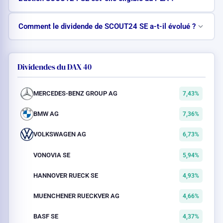
Comment le dividende de SCOUT24 SE a-t-il évolué ?
Dividendes du DAX 40
MERCEDES-BENZ GROUP AG
7,43%
BMW AG
7,36%
VOLKSWAGEN AG
6,73%
VONOVIA SE
5,94%
HANNOVER RUECK SE
4,93%
MUENCHENER RUECKVER AG
4,66%
BASF SE
4,37%