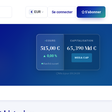
EUR
Se connecter
S'abonner
€
COURS
CAPITALISATION
515,00 €
65,390 Md €
▲ 0,00 %
MEGA CAP
Marché ouvert
Mis à jour :
09:24:39