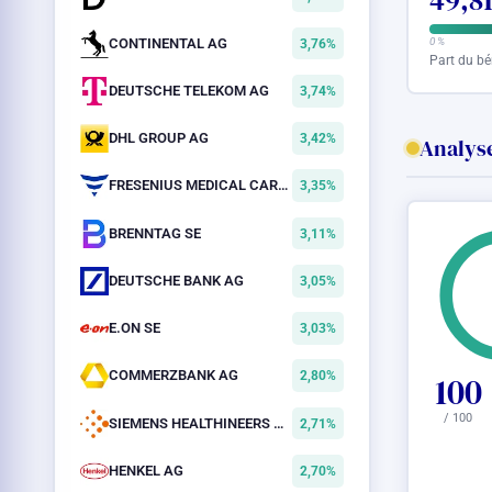
49,8
CONTINENTAL AG
0 %
3,76%
Part du bé
DEUTSCHE TELEKOM AG
3,74%
DHL GROUP AG
3,42%
Analyse
FRESENIUS MEDICAL CARE AG
3,35%
BRENNTAG SE
3,11%
DEUTSCHE BANK AG
3,05%
E.ON SE
3,03%
COMMERZBANK AG
2,80%
100
/ 100
SIEMENS HEALTHINEERS AG
2,71%
HENKEL AG
2,70%