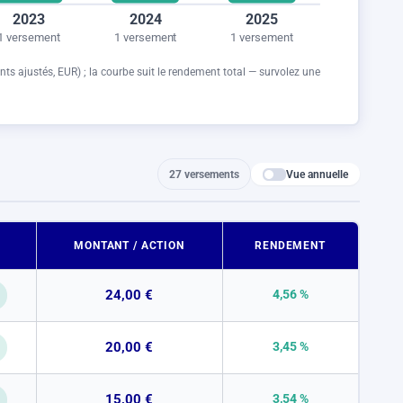
2023
2024
2025
1 versement
1 versement
1 versement
nts ajustés,
EUR
) ; la courbe suit le rendement total — survolez une
Vue annuelle
27 versements
MONTANT / ACTION
RENDEMENT
24,00 €
4,56 %
20,00 €
3,45 %
15,00 €
3,54 %