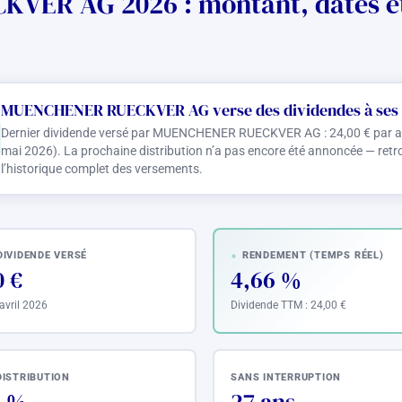
ER AG 2026 : montant, dates et
MUENCHENER RUECKVER AG verse des dividendes à ses 
Dernier dividende versé par MUENCHENER RUECKVER AG :
24,00 €
par a
mai 2026). La prochaine distribution n’a pas encore été annoncée — retro
l’historique complet des versements.
DIVIDENDE VERSÉ
RENDEMENT (TEMPS RÉEL)
0 €
4,66 %
 avril 2026
Dividende TTM :
24,00 €
DISTRIBUTION
SANS INTERRUPTION