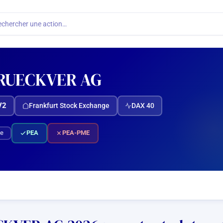
echercher une action…
RUECKVER AG
V2
Frankfurt Stock Exchange
DAX 40
e
PEA
PEA-PME