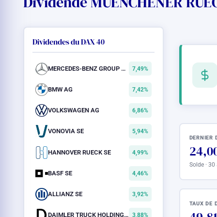
Dividende MUENCHENER RUECKV
Dividendes du DAX 40
MERCEDES-BENZ GROUP AG
7,49%
BMW AG
7,42%
VOLKSWAGEN AG
6,86%
VONOVIA SE
5,94%
DERNIER 
24,0
HANNOVER RUECK SE
4,99%
Solde · 30
BASF SE
4,46%
ALLIANZ SE
3,92%
TAUX DE 
DAIMLER TRUCK HOLDING AG
3,88%