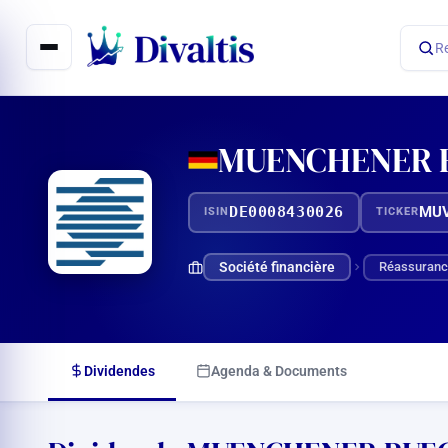
Aller
au
R
contenu
MUENCHENER 
DE0008430026
MU
ISIN
TICKER
Société financière
Réassuranc
Dividendes
Agenda & Documents