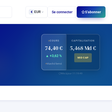
EUR
Se connecter
S'abonner
€
COURS
CAPITALISATION
74,40 €
5,468 Md €
▲ +3,62 %
MID CAP
Marché fermé
Mis à jour :
11:19:49