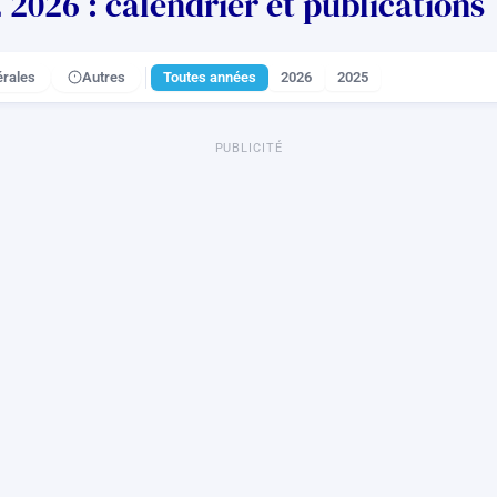
026 : calendrier et publications
rales
Autres
Toutes années
2026
2025
PUBLICITÉ