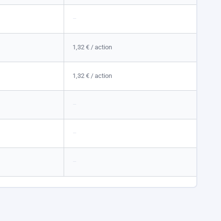
–
1,32 €
/ action
1,32 €
/ action
–
–
–