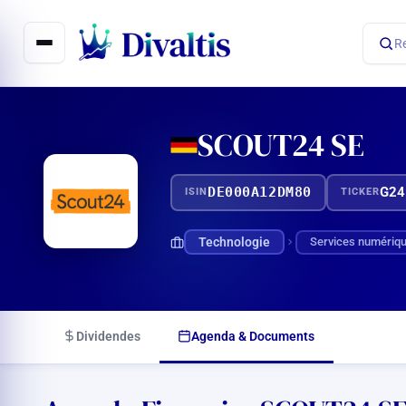
Aller
au
R
contenu
SCOUT24 SE
DE000A12DM80
G24
ISIN
TICKER
Technologie
Services numériq
Dividendes
Agenda & Documents