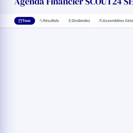
Agenda Financier SCOUT24 SE 2
Tous
Résultats
Dividendes
Assemblées Géné