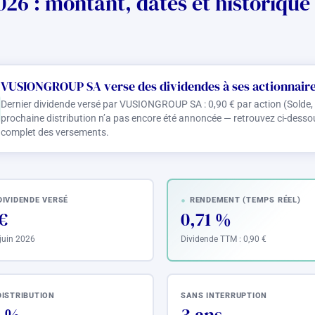
6 : montant, dates et historique
VUSIONGROUP SA verse des dividendes à ses actionnair
Dernier dividende versé par VUSIONGROUP SA :
0,90 €
par action (Solde,
prochaine distribution n’a pas encore été annoncée — retrouvez ci-dessous
complet des versements.
DIVIDENDE VERSÉ
RENDEMENT (TEMPS RÉEL)
€
0,71 %
 juin 2026
Dividende TTM :
0,90 €
DISTRIBUTION
SANS INTERRUPTION