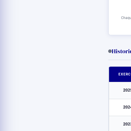
Chaque
Histor
EXERC
202
202
202