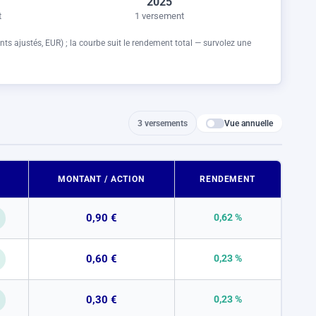
2025
t
1 versement
nts ajustés,
EUR
) ; la courbe suit le rendement total — survolez une
Vue annuelle
3 versements
MONTANT / ACTION
RENDEMENT
0,90 €
0,62 %
0,60 €
0,23 %
0,30 €
0,23 %