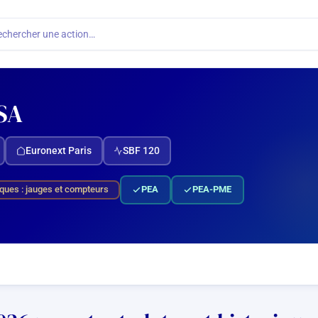
echercher une action…
SA
Euronext Paris
SBF 120
ques : jauges et compteurs
PEA
PEA-PME