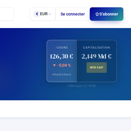
EUR
Se connecter
S'abonner
€
COURS
CAPITALISATION
126,30 €
2,149 Md €
▼ -5,04 %
MID CAP
Marché fermé
Mis à jour :
21:14:46