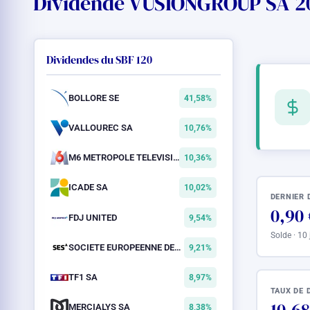
Dividende VUSIONGROUP SA 202
Dividendes du SBF 120
BOLLORE SE
41,58%
VALLOUREC SA
10,76%
M6 METROPOLE TELEVISION SA
10,36%
ICADE SA
10,02%
DERNIER 
0,90 
FDJ UNITED
9,54%
Solde · 10
SOCIETE EUROPEENNE DES SATELLITES SA
9,21%
TF1 SA
8,97%
TAUX DE 
MERCIALYS SA
8,38%