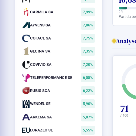
10,6
CARMILA SA
0 %
7,99%
Part du bé
AYVENS SA
7,86%
COFACE SA
7,75%
Analyse
GECINA SA
7,35%
COVIVIO SA
7,20%
TELEPERFORMANCE SE
6,55%
RUBIS SCA
6,22%
WENDEL SE
5,90%
71
/ 100
ARKEMA SA
5,87%
EURAZEO SE
5,55%