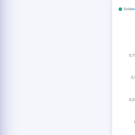
Solde
0,7
0,
0,2