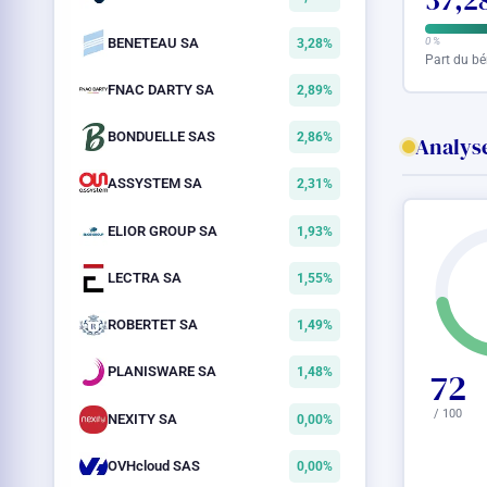
37,2
BENETEAU SA
0 %
3,28%
Part du bé
FNAC DARTY SA
2,89%
BONDUELLE SAS
2,86%
Analyse
ASSYSTEM SA
2,31%
ELIOR GROUP SA
1,93%
LECTRA SA
1,55%
ROBERTET SA
1,49%
PLANISWARE SA
1,48%
72
/ 100
NEXITY SA
0,00%
OVHcloud SAS
0,00%