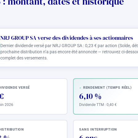
: montant, dates et historique
NRJ GROUP SA verse des dividendes à ses actionnaires
Dernier dividende versé par NRJ GROUP SA :
0,23 €
par action (Solde, dét
prochaine distribution n’a pas encore été annoncée — retrouvez ci-dessous
complet des versements.
DIVIDENDE VERSÉ
RENDEMENT (TEMPS RÉEL)
 €
6,10 %
juin 2026
Dividende TTM :
0,40 €
DISTRIBUTION
SANS INTERRUPTION