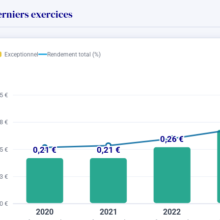
erniers exercices
Exceptionnel
Rendement total (%)
5 €
8 €
0,26 €
0,21 €
0,21 €
5 €
3 €
0 €
2020
2021
2022