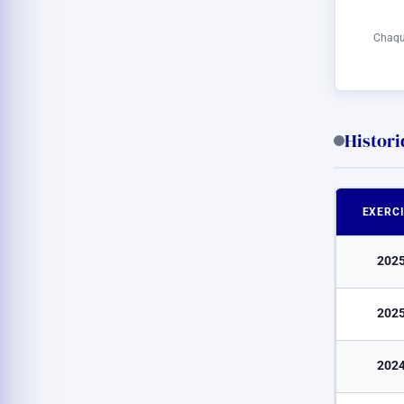
Chaque
Histor
EXERC
202
202
202