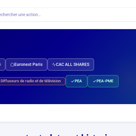
echercher une action…
G
Euronext Paris
CAC ALL SHARES
Diffuseurs de radio et de télévision
PEA
PEA-PME