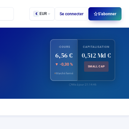
EUR
Se connecter
S'abonner
€
COURS
CAPITALISATION
6,56 €
0,512 Md €
▼ -0,30 %
SMALL CAP
Marché fermé
Mis à jour :
21:14:46