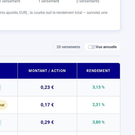
1 versement
1 versement
2 versements
nts ajustés,
EUR
) ; la courbe suit le rendement total — survolez une
Vue annuelle
20 versements
MONTANT / ACTION
RENDEMENT
0,23 €
3,13 %
0,17 €
2,31 %
nel
0,29 €
3,80 %