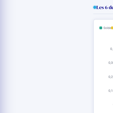
Les 6 d
Solde
0,
0,3
0,2
0,1