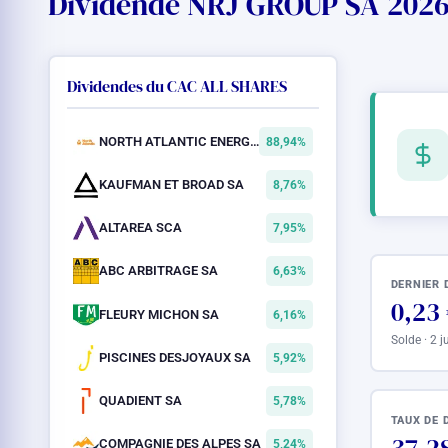
Dividende NRJ GROUP SA 2026 
Dividendes du CAC ALL SHARES
NORTH ATLANTIC ENERGIES SAS
88,94%
KAUFMAN ET BROAD SA
8,76%
ALTAREA SCA
7,95%
ABC ARBITRAGE SA
6,63%
DERNIER 
0,23
FLEURY MICHON SA
6,16%
Solde · 2 
PISCINES DESJOYAUX SA
5,92%
QUADIENT SA
5,78%
TAUX DE 
COMPAGNIE DES ALPES SA
5,24%