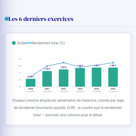
Les 6 derniers exercices
Solde
Rendement total (%)
2 €
1,38 €
1,38 €
1,35 €
1,5 €
1,25 €
1,13 €
1 €
0,58 €
0,5 €
0 €
2020
2021
2022
2023
2024
2025
1 versement
1 versement
1 versement
1 versement
1 versement
1 versement
Chaque colonne empile les versements de l'exercice, colorés par type
de dividende (montants ajustés,
EUR
) ; la courbe suit le rendement
total — survolez une colonne pour le détail.