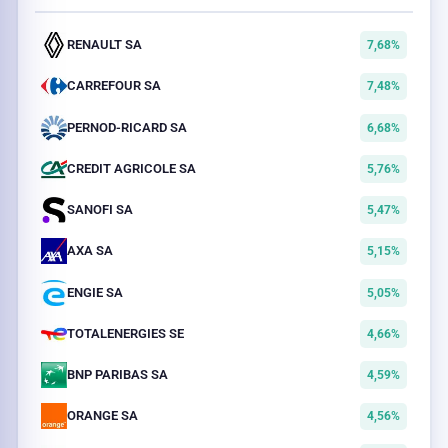
RENAULT SA
7,68%
CARREFOUR SA
7,48%
PERNOD-RICARD SA
6,68%
CREDIT AGRICOLE SA
5,76%
SANOFI SA
5,47%
AXA SA
5,15%
ENGIE SA
5,05%
TOTALENERGIES SE
4,66%
BNP PARIBAS SA
4,59%
ORANGE SA
4,56%