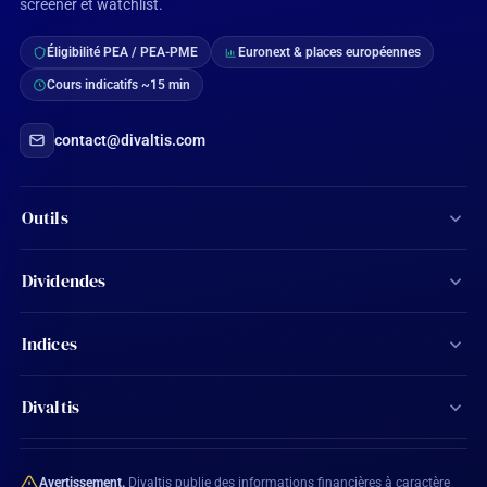
screener et watchlist.
Éligibilité PEA / PEA-PME
Euronext & places européennes
Cours indicatifs ~15 min
contact@divaltis.com
Outils
Screener d'actions
Dividendes
Calculateur de dividendes
Tous les dividendes
Indices
Agenda financier
Actions Aristocrates
CAC 40
Ma watchlist
Divaltis
Calendrier des dividendes
SBF 120
Mon compte
Contact
Actions éligibles PEA
CAC All-Shares
Avertissement.
Divaltis publie des informations financières à caractère