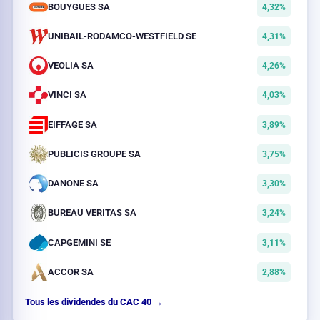
BOUYGUES SA
4,32%
UNIBAIL-RODAMCO-WESTFIELD SE
4,31%
VEOLIA SA
4,26%
VINCI SA
4,03%
EIFFAGE SA
3,89%
PUBLICIS GROUPE SA
3,75%
DANONE SA
3,30%
BUREAU VERITAS SA
3,24%
CAPGEMINI SE
3,11%
ACCOR SA
2,88%
Tous les dividendes du CAC 40 →