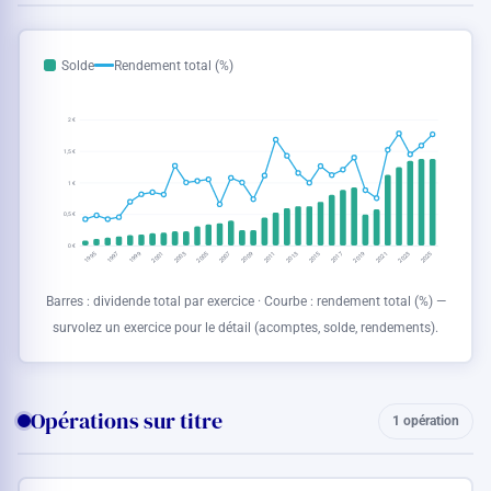
Solde
Rendement total (%)
2 €
1,5 €
1 €
0,5 €
0 €
1995
1997
1999
2001
2003
2005
2007
2009
2011
2013
2015
2017
2019
2021
2023
2025
Barres : dividende total par exercice · Courbe : rendement total (%) —
survolez un exercice pour le détail (acomptes, solde, rendements).
Opérations sur titre
1 opération