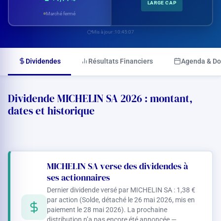
LARGE CAP
Marché fermé
Mis à jour :
10:45:07
Dividendes
Résultats Financiers
Agenda & D
Dividende MICHELIN SA 2026 : montant,
dates et historique
MICHELIN SA verse des dividendes à
ses actionnaires
Dernier dividende versé par MICHELIN SA :
1,38 €
par action (Solde, détaché le 26 mai 2026, mis en
paiement le 28 mai 2026). La prochaine
distribution n’a pas encore été annoncée —