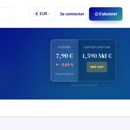
EUR
Se connecter
S'abonner
€
COURS
CAPITALISATION
7,90 €
1,590 Md €
▼ -0,69 %
MID CAP
Marché fermé
Mis à jour :
03:44:35