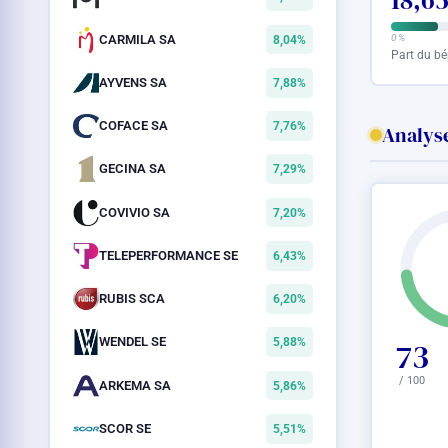
18,6
CARMILA SA
0 %
8,04%
Part du bé
AYVENS SA
7,88%
COFACE SA
7,76%
Analyse
GECINA SA
7,29%
COVIVIO SA
7,20%
TELEPERFORMANCE SE
6,43%
RUBIS SCA
6,20%
WENDEL SE
5,88%
73
/ 100
ARKEMA SA
5,86%
SCOR SE
5,51%