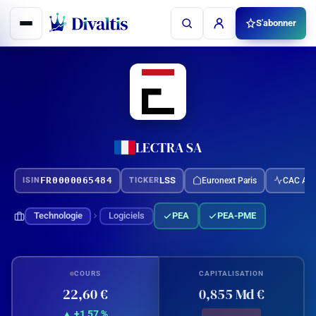
Aller
S'abonner
au
contenu
LECTRA SA
FR0000065484
LSS
Euronext Paris
CAC AL
ISIN
TICKER
Technologie
Logiciels
PEA
PEA-PME
COURS
CAPITALISATION
22,60 €
0,855 Md €
▲ +1,57 %