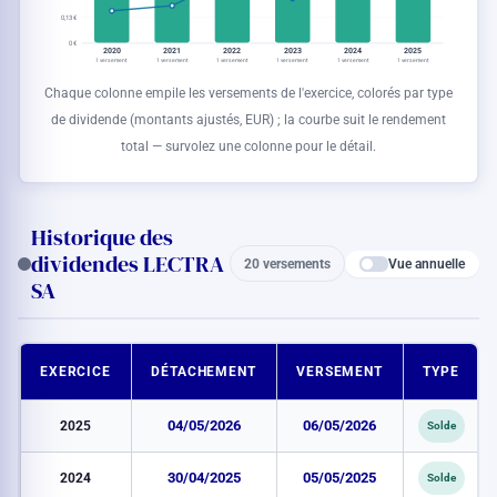
0,13 €
0 €
2020
2021
2022
2023
2024
2025
1 versement
1 versement
1 versement
1 versement
1 versement
1 versement
Chaque colonne empile les versements de l'exercice, colorés par type
de dividende (montants ajustés,
EUR
) ; la courbe suit le rendement
total — survolez une colonne pour le détail.
Historique des
dividendes LECTRA
Vue annuelle
20 versements
SA
EXERCICE
DÉTACHEMENT
VERSEMENT
TYPE
2025
04/05/2026
06/05/2026
Solde
2024
30/04/2025
05/05/2025
Solde