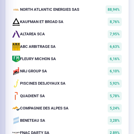
NORTH ATLANTIC ENERGIES SAS
88,94%
KAUFMAN ET BROAD SA
8,76%
ALTAREA SCA
7,95%
ABC ARBITRAGE SA
6,63%
FLEURY MICHON SA
6,16%
NRJ GROUP SA
6,10%
PISCINES DESJOYAUX SA
5,92%
QUADIENT SA
5,78%
COMPAGNIE DES ALPES SA
5,24%
BENETEAU SA
3,28%
FNAC DARTY SA
2,89%