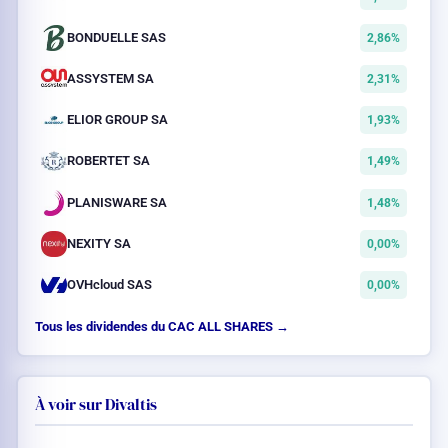
BONDUELLE SAS
2,86%
ASSYSTEM SA
2,31%
ELIOR GROUP SA
1,93%
ROBERTET SA
1,49%
PLANISWARE SA
1,48%
NEXITY SA
0,00%
OVHcloud SAS
0,00%
Tous les dividendes du CAC ALL SHARES →
À voir sur Divaltis