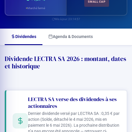
SMALL CAP
Marché fermé
Mis à jour :
23:14:57
Dividendes
Agenda & Documents
Dividende LECTRA SA 2026 : montant, dates
et historique
LECTRA SA verse des dividendes à ses
actionnaires
Dernier dividende versé par LECTRA SA :
0,35 €
par
action (Solde, détaché le 4 mai 2026, mis en
paiement le 6 mai 2026). La prochaine distribution
n’a pas encore été annoncée — retrouvez ci-