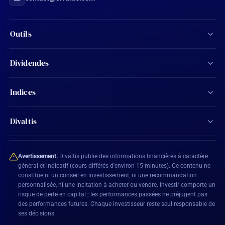
Outils
Screener d'actions
Dividendes
Calculateur de dividendes
Tous les dividendes
Indices
Agenda financier
Actions Aristocrates
CAC 40
Ma watchlist
Divaltis
Calendrier des dividendes
SBF 120
Mon compte
Contact
Actions éligibles PEA
CAC All-Shares
Avertissement.
Divaltis publie des informations financières à caractère
Plan du site
général et indicatif (cours différés d'environ 15 minutes). Ce contenu ne
constitue ni un conseil en investissement, ni une recommandation
BEL 20
personnalisée, ni une incitation à acheter ou vendre. Investir comporte un
Mentions légales
risque de perte en capital ; les performances passées ne préjugent pas
DAX 40
des performances futures. Chaque investisseur reste seul responsable de
Conditions générales
ses décisions.