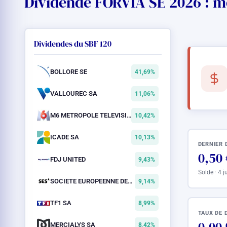
Dividende FORVIA SE 2026 : mo
Dividendes du SBF 120
BOLLORE SE
41,69%
VALLOUREC SA
11,06%
M6 METROPOLE TELEVISION SA
10,42%
ICADE SA
10,13%
DERNIER 
0,50 
FDJ UNITED
9,43%
Solde · 4 
SOCIETE EUROPEENNE DES SATELLITES SA
9,14%
TF1 SA
8,99%
TAUX DE 
MERCIALYS SA
8,42%