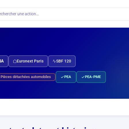
echercher une action…
IA
Euronext Paris
SBF 120
Pièces détachées automobiles
PEA
PEA-PME