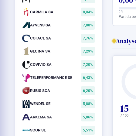
0,00
CARMILA SA
0 %
8,04%
Part du bé
AYVENS SA
7,88%
COFACE SA
7,76%
Analyse
GECINA SA
7,29%
COVIVIO SA
7,20%
TELEPERFORMANCE SE
6,43%
RUBIS SCA
6,20%
WENDEL SE
5,88%
15
/ 100
ARKEMA SA
5,86%
SCOR SE
5,51%