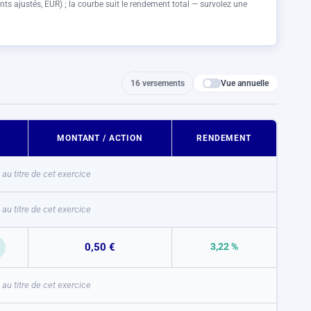
nts ajustés,
EUR
) ; la courbe suit le rendement total — survolez une
Vue annuelle
16 versements
MONTANT / ACTION
RENDEMENT
au titre de cet exercice
au titre de cet exercice
0,50 €
3,22 %
au titre de cet exercice