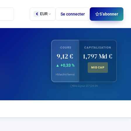
EUR
Se connecter
S'abonner
€
COURS
CAPITALISATION
9,12 €
1,797 Md €
▲ +0,33 %
MID CAP
Marché fermé
Mis à jour :
07:24:36