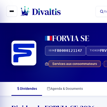
Aller
au
R
contenu
FORVIA SE
FR0000121147
FRV
ISIN
TICKER
Services aux consommateurs
Dividendes
Agenda & Documents