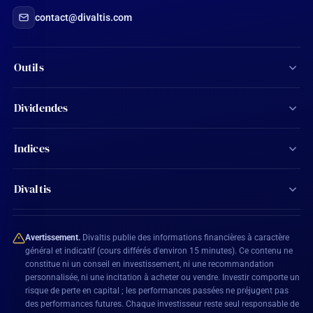
contact@divaltis.com
Outils
Screener d'actions
Dividendes
Calculateur de dividendes
Tous les dividendes
Indices
Agenda financier
Actions Aristocrates
CAC 40
Ma watchlist
Divaltis
Calendrier des dividendes
SBF 120
Mon compte
Contact
Actions éligibles PEA
CAC All-Shares
Avertissement.
Divaltis publie des informations financières à caractère
Plan du site
général et indicatif (cours différés d'environ 15 minutes). Ce contenu ne
constitue ni un conseil en investissement, ni une recommandation
BEL 20
personnalisée, ni une incitation à acheter ou vendre. Investir comporte un
Mentions légales
risque de perte en capital ; les performances passées ne préjugent pas
DAX 40
des performances futures. Chaque investisseur reste seul responsable de
Conditions générales