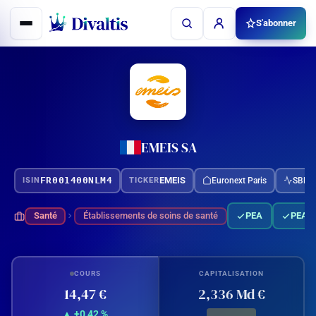
Aller
S'abonner
au
contenu
EMEIS SA
FR001400NLM4
EMEIS
Euronext Paris
SBF 1
ISIN
TICKER
Santé
Établissements de soins de santé
PEA
PEA-
COURS
CAPITALISATION
14,47 €
2,336 Md €
▲ +0,42 %