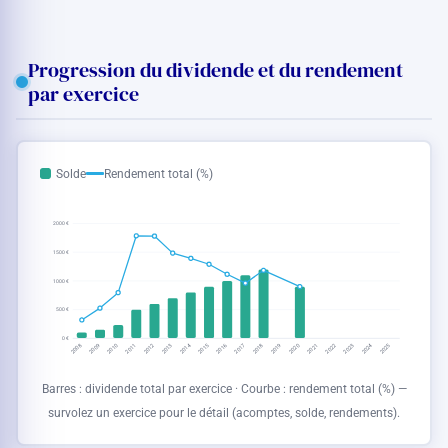
Progression du dividende et du rendement
par exercice
Solde
Rendement total (%)
2000 €
1500 €
1000 €
500 €
0 €
2008
2009
2017
2018
2013
2014
2022
2023
2010
2011
2019
2020
2015
2016
2024
2025
2012
2021
Barres : dividende total par exercice · Courbe : rendement total (%) —
survolez un exercice pour le détail (acomptes, solde, rendements).