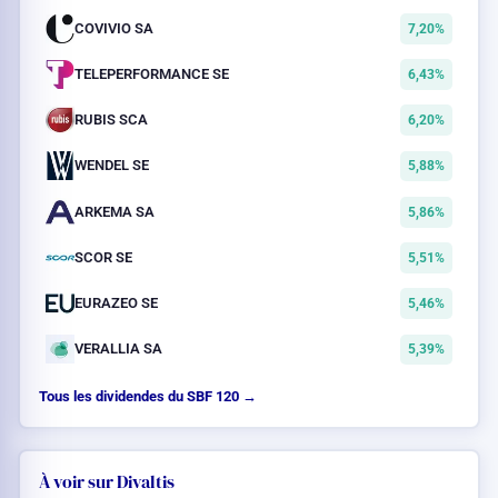
COVIVIO SA
7,20%
TELEPERFORMANCE SE
6,43%
RUBIS SCA
6,20%
WENDEL SE
5,88%
ARKEMA SA
5,86%
SCOR SE
5,51%
EURAZEO SE
5,46%
VERALLIA SA
5,39%
Tous les dividendes du SBF 120 →
À voir sur Divaltis