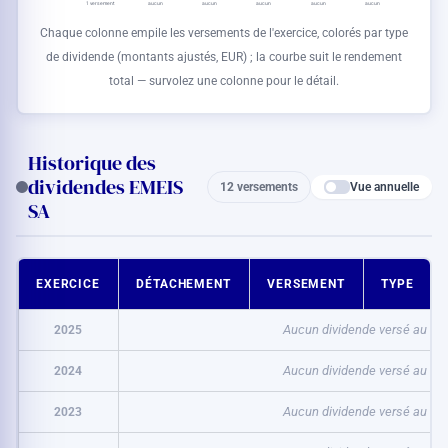
1 versement
aucun
aucun
aucun
aucun
aucun
Chaque colonne empile les versements de l'exercice, colorés par type
de dividende (montants ajustés,
EUR
) ; la courbe suit le rendement
total — survolez une colonne pour le détail.
Historique des
dividendes EMEIS
Vue annuelle
12 versements
SA
EXERCICE
DÉTACHEMENT
VERSEMENT
TYPE
2025
Aucun dividende versé au titr
2024
Aucun dividende versé au titr
2023
Aucun dividende versé au titr