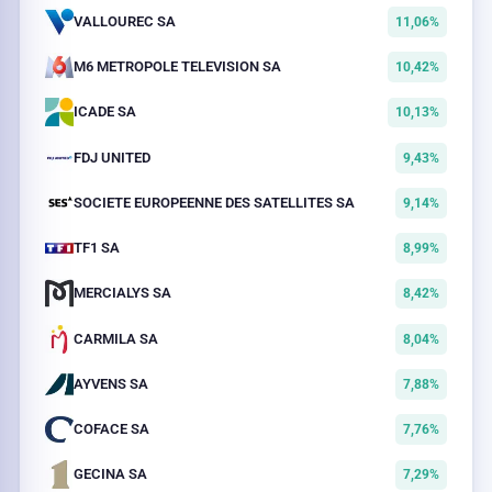
VALLOUREC SA
11,06%
M6 METROPOLE TELEVISION SA
10,42%
ICADE SA
10,13%
FDJ UNITED
9,43%
SOCIETE EUROPEENNE DES SATELLITES SA
9,14%
TF1 SA
8,99%
MERCIALYS SA
8,42%
CARMILA SA
8,04%
AYVENS SA
7,88%
COFACE SA
7,76%
GECINA SA
7,29%