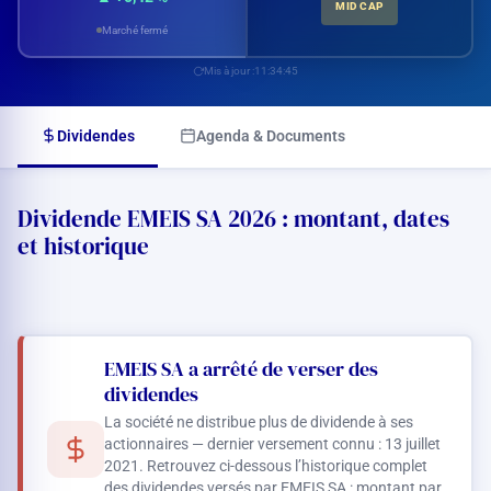
MID CAP
Marché fermé
Mis à jour :
11:34:45
Dividendes
Agenda & Documents
Dividende EMEIS SA 2026 : montant, dates
et historique
EMEIS SA a arrêté de verser des
dividendes
La société ne distribue plus de dividende à ses
actionnaires — dernier versement connu : 13 juillet
2021. Retrouvez ci-dessous l’historique complet
des dividendes versés par EMEIS SA : montant par