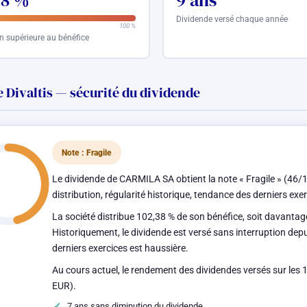
38 %
9 ans
Dividende versé chaque année
100 %
on supérieure au bénéfice
 Divaltis — sécurité du dividende
Note : Fragile
Le dividende de CARMILA SA obtient la note « Fragile » (46/1
distribution, régularité historique, tendance des derniers ex
La société distribue 102,38 % de son bénéfice, soit davantag
Historiquement, le dividende est versé sans interruption dep
derniers exercices est haussière.
Au cours actuel, le rendement des dividendes versés sur les 
EUR).
7 ans sans diminution du dividende