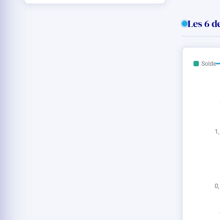
Les 6 d
Solde
1,
0,