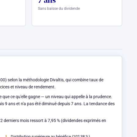
7 ans
Sans baisse du dividende
00) selon la méthodologie Divaltis, qui combine taux de
ercices et niveau de rendement.
e que ce qu'elle gagne — un niveau qui appelle à la prudence.
uis 9 ans et n'a pas été diminué depuis 7 ans. La tendance des
12 derniers mois ressort à 7,95 % (dividendes exprimés en
Distribution supérieure au bénéfice (102,38 %)