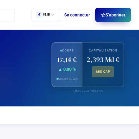
EUR
Se connecter
S'abonner
€
COURS
CAPITALISATION
17,14 €
2,393 Md €
▲ 0,00 %
MID CAP
Marché ouvert
Mis à jour :
10:14:36