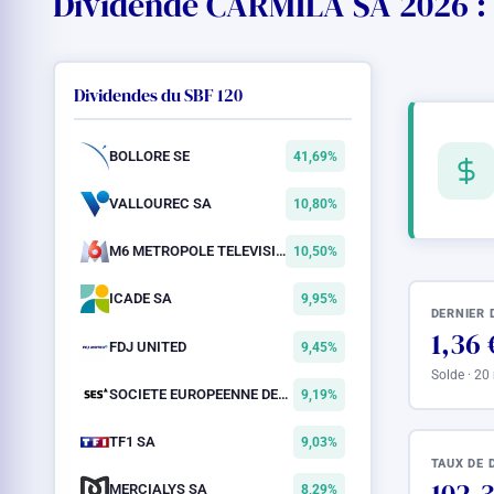
Dividende CARMILA SA 2026 : 
Dividendes du SBF 120
BOLLORE SE
41,69%
VALLOUREC SA
10,80%
M6 METROPOLE TELEVISION SA
10,50%
ICADE SA
9,95%
DERNIER 
1,36 
FDJ UNITED
9,45%
Solde · 20
SOCIETE EUROPEENNE DES SATELLITES SA
9,19%
TF1 SA
9,03%
TAUX DE 
MERCIALYS SA
8,29%