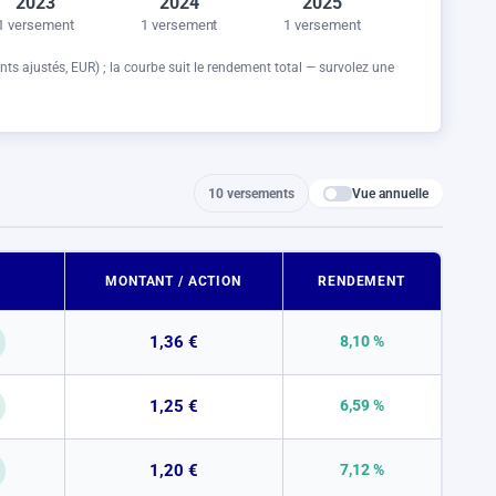
2023
2024
2025
1 versement
1 versement
1 versement
nts ajustés,
EUR
) ; la courbe suit le rendement total — survolez une
Vue annuelle
10 versements
MONTANT / ACTION
RENDEMENT
1,36 €
8,10 %
1,25 €
6,59 %
1,20 €
7,12 %