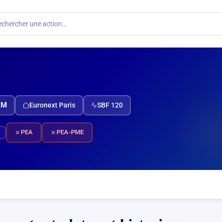
echercher une action…
RM
Euronext Paris
SBF 120
PEA
PEA-PME