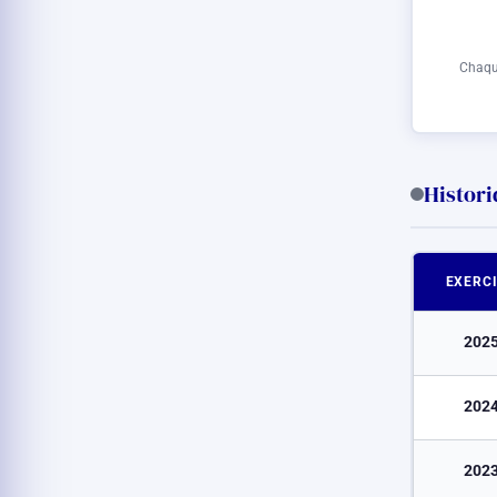
Chaque
Histor
EXERC
202
202
202