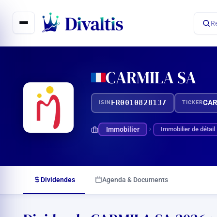
Aller
au
R
contenu
CARMILA SA
FR0010828137
CA
ISIN
TICKER
Immobilier
Immobilier de détail
Dividendes
Agenda & Documents