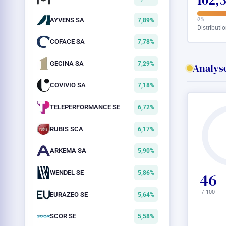
102,
AYVENS SA
0 %
7,89%
Distributi
COFACE SA
7,78%
GECINA SA
7,29%
Analyse
COVIVIO SA
7,18%
TELEPERFORMANCE SE
6,72%
RUBIS SCA
6,17%
ARKEMA SA
5,90%
WENDEL SE
5,86%
46
/ 100
EURAZEO SE
5,64%
SCOR SE
5,58%