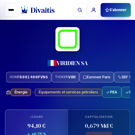
Aller
S'abonner
au
contenu
VIRIDIEN SA
FR001400PVN6
VIRI
Euronext Paris
SBF 12
ISIN
TICKER
Énergie
Équipements et services pétroliers
PEA
PE
COURS
CAPITALISATION
94,10 €
0,679 Md €
▲ +0,75 %