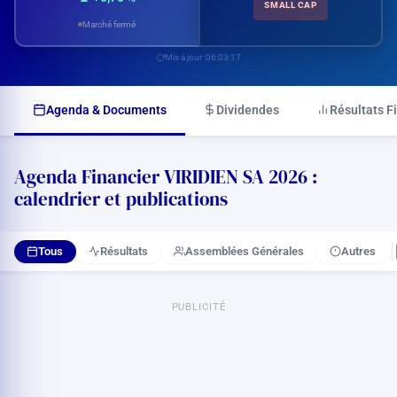
SMALL CAP
Marché fermé
Mis à jour :
06:03:17
Agenda & Documents
Dividendes
Résultats F
Agenda Financier VIRIDIEN SA 2026 :
calendrier et publications
Tous
Résultats
Assemblées Générales
Autres
PUBLICITÉ