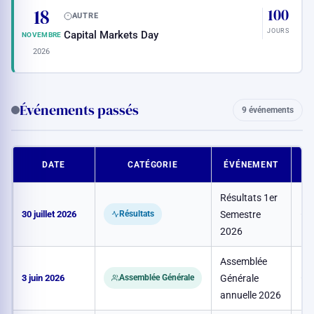
18
100
AUTRE
JOURS
Capital Markets Day
NOVEMBRE
2026
Événements passés
9 événements
DATE
CATÉGORIE
ÉVÉNEMENT
C
Résultats 1er
30 juillet 2026
Semestre
–
Résultats
2026
Assemblée
3 juin 2026
Générale
–
Assemblée Générale
annuelle 2026