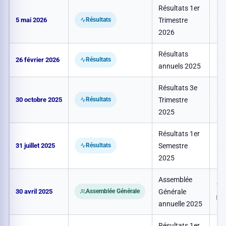
Résultats 1er
5 mai 2026
Trimestre
–
Résultats
2026
Résultats
26 février 2026
–
Résultats
annuels 2025
Résultats 3e
30 octobre 2025
Trimestre
–
Résultats
2025
Résultats 1er
31 juillet 2025
Semestre
–
Résultats
2025
Assemblée
10H
30 avril 2025
Générale
Assemblée Générale
Par
annuelle 2025
Résultats 1er