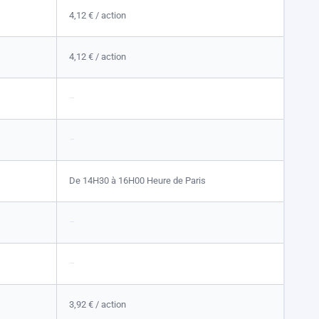
4,12 €
/ action
4,12 €
/ action
–
–
De 14H30 à 16H00 Heure de Paris
–
–
3,92 €
/ action