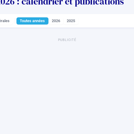
26 : calendrier et publications
rales
Toutes années
2026
2025
PUBLICITÉ