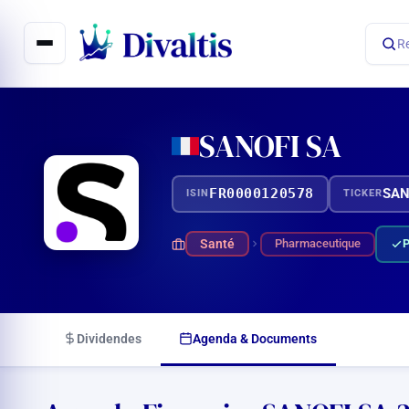
Aller
au
R
contenu
SANOFI SA
FR0000120578
SA
ISIN
TICKER
Santé
Pharmaceutique
Dividendes
Agenda & Documents