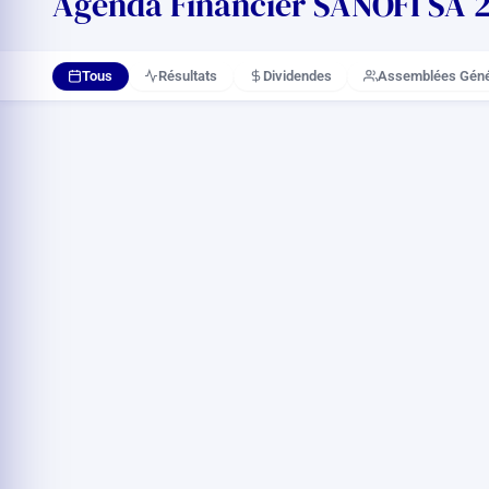
Agenda Financier SANOFI SA 20
Tous
Résultats
Dividendes
Assemblées Géné