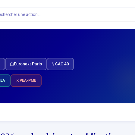
echercher une action…
N
Euronext Paris
CAC 40
PEA
PEA-PME