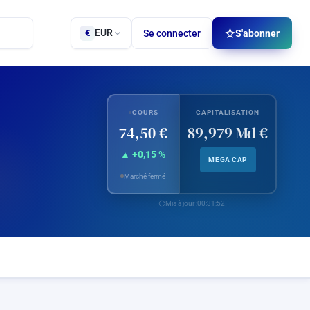
EUR
Se connecter
S'abonner
€
COURS
CAPITALISATION
74,50 €
89,979 Md €
▲ +0,15 %
MEGA CAP
Marché fermé
Mis à jour :
00:31:52