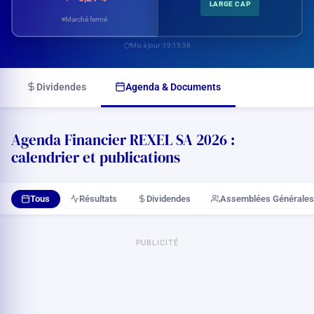
LARGE CAP
Marché fermé
Mis à jour :
19:15:38
Dividendes
Agenda & Documents
Agenda Financier REXEL SA 2026 :
calendrier et publications
Tous
Résultats
Dividendes
Assemblées Générales
PUBLICITÉ