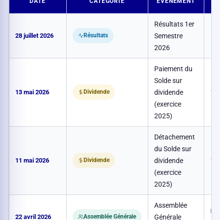
DATE
CATÉGORIE
ÉVÉNEMENT
C
Résultats 1er
28 juillet 2026
Semestre
–
Résultats
2026
Paiement du
Solde sur
13 mai 2026
dividende
1,2
Dividende
(exercice
2025)
Détachement
du Solde sur
11 mai 2026
dividende
1,2
Dividende
(exercice
2025)
Assemblée
De 
22 avril 2026
Générale
Assemblée Générale