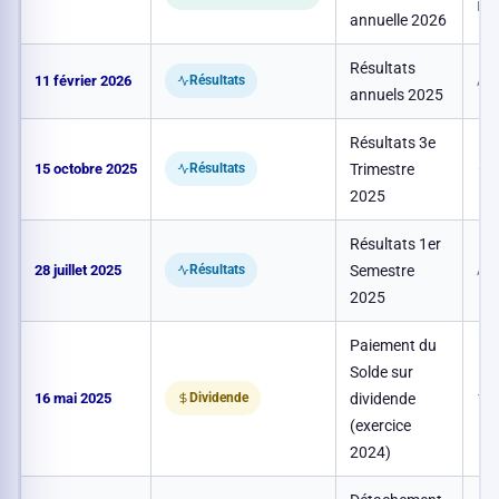
Heu
annuelle 2026
Résultats
11 février 2026
Apr
Résultats
annuels 2025
Résultats 3e
15 octobre 2025
Trimestre
–
Résultats
2025
Résultats 1er
28 juillet 2025
Semestre
Apr
Résultats
2025
Paiement du
Solde sur
16 mai 2025
dividende
1,2
Dividende
(exercice
2024)