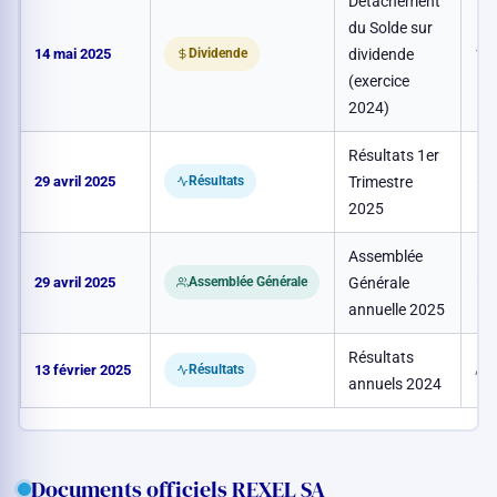
Détachement
du Solde sur
14 mai 2025
dividende
1,2
Dividende
(exercice
2024)
Résultats 1er
29 avril 2025
Trimestre
–
Résultats
2025
Assemblée
29 avril 2025
Générale
–
Assemblée Générale
annuelle 2025
Résultats
13 février 2025
Ava
Résultats
annuels 2024
Documents officiels REXEL SA