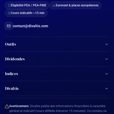
Éligibilité PEA / PEA-PME
Euronext & places européennes
Cours indicatifs ~15 min
contact@divaltis.com
Outils
Screener d'actions
Dividendes
Calculateur de dividendes
Tous les dividendes
Indices
Agenda financier
Actions Aristocrates
CAC 40
Ma watchlist
Divaltis
Calendrier des dividendes
SBF 120
Mon compte
Contact
Actions éligibles PEA
CAC All-Shares
Avertissement.
Divaltis publie des informations financières à caractère
Plan du site
général et indicatif (cours différés d'environ 15 minutes). Ce contenu ne