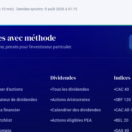
 10 min) · Dernière synchro :
9 août 2026 à 01:15
des avec méthode
, pensés pour l'investisseur particulier.
Dividendes
Indices
er d'actions
Tous les dividendes
CAC 40
ateur de dividendes
Actions Aristocrates
SBF 120
a financier
Calendrier des dividendes
CAC All-
tchlist
Actions éligibles PEA
BEL 20
ompte
DAX 40