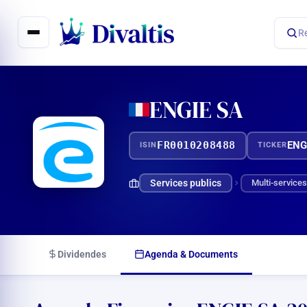
Aller
au
R
contenu
ENGIE SA
FR0010208488
ENG
ISIN
TICKER
Services publics
Multi-services
Dividendes
Agenda & Documents