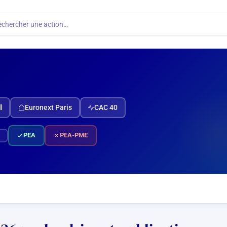
echercher une action…
I
Euronext Paris
CAC 40
PEA
PEA-PME