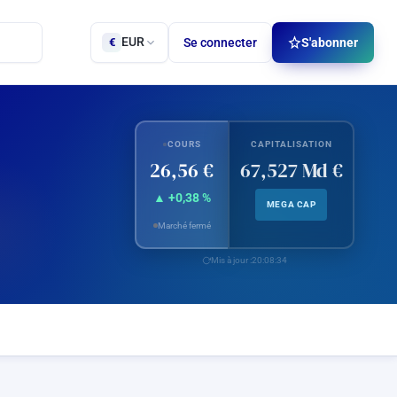
EUR
Se connecter
S'abonner
€
COURS
CAPITALISATION
26,56 €
67,527 Md €
▲ +0,38 %
MEGA CAP
Marché fermé
Mis à jour :
20:08:34