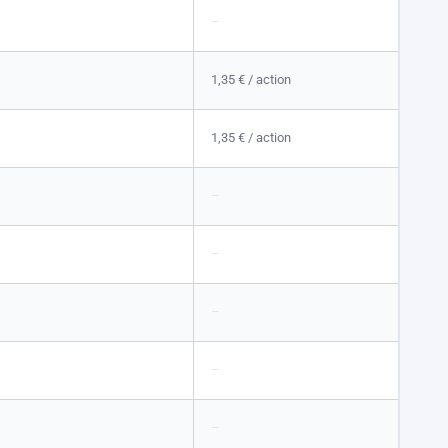
–
1,35 €
/ action
1,35 €
/ action
–
–
–
–
–