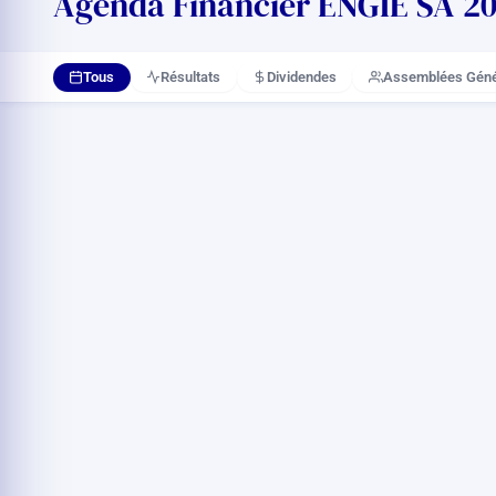
Agenda Financier ENGIE SA 202
Tous
Résultats
Dividendes
Assemblées Géné