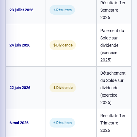
Résultats 1er
23 juillet 2026
Semestre
Résultats
2026
Paiement du
Solde sur
24 juin 2026
dividende
0
Dividende
(exercice
2025)
Détachement
du Solde sur
22 juin 2026
dividende
0
Dividende
(exercice
2025)
Résultats 1er
6 mai 2026
Trimestre
Résultats
2026