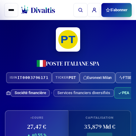
Aller
S'abonner
au
contenu
POSTE ITALIANE SPA
IT0003796171
PST
Euronext Milan
FTSE M
ISIN
TICKER
Société financière
Services financiers diversifiés
PEA
COURS
CAPITALISATION
27,47 €
35,879 Md €
▲ +0,55 %