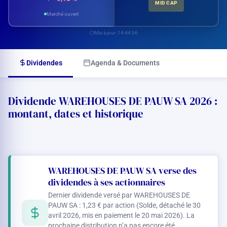
MID CAP
Marché ouvert
Mis à jour :
14:44:36
Dividendes
Agenda & Documents
Dividende WAREHOUSES DE PAUW SA 2026 :
montant, dates et historique
WAREHOUSES DE PAUW SA verse des
dividendes à ses actionnaires
Dernier dividende versé par WAREHOUSES DE
PAUW SA :
1,23 €
par action (Solde, détaché le 30
avril 2026, mis en paiement le 20 mai 2026). La
prochaine distribution n’a pas encore été