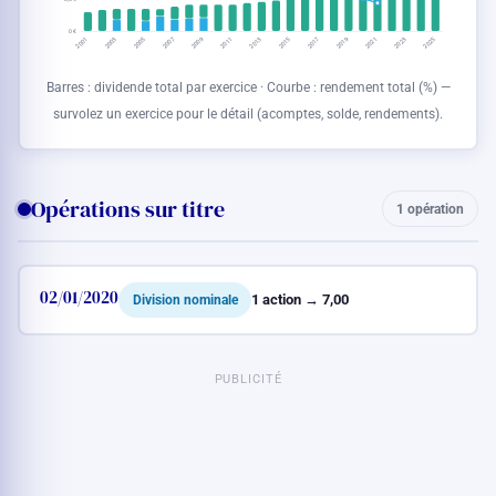
0 €
2001
2011
2021
2009
2019
2007
2017
2005
2015
2025
2003
2013
2023
Barres : dividende total par exercice · Courbe : rendement total (%) —
survolez un exercice pour le détail (acomptes, solde, rendements).
Opérations sur titre
1 opération
02/01/2020
1 action → 7,00
Division nominale
PUBLICITÉ