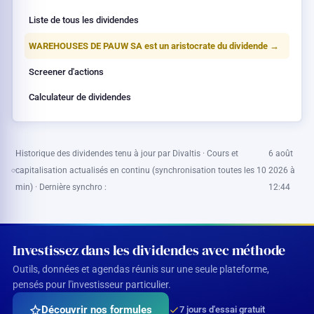
Liste de tous les dividendes
WAREHOUSES DE PAUW SA est un aristocrate du dividende →
Screener d'actions
Calculateur de dividendes
Historique des dividendes tenu à jour par Divaltis · Cours et
6 août
capitalisation actualisés en continu (synchronisation toutes les 10
2026 à
min) · Dernière synchro :
12:44
Investissez dans les dividendes avec méthode
Outils, données et agendas réunis sur une seule plateforme,
pensés pour l'investisseur particulier.
Découvrir nos formules
7 jours d'essai gratuit