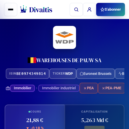
Aller
S'abonner
au
contenu
WAREHOUSES DE PAUW SA
BE0974349814
WDP
Euronext Brussels
BEL
ISIN
TICKER
Immobilier
Immobilier industriel
PEA
PEA-PME
COURS
CAPITALISATION
21,88 €
5,263 Md €
▼ -0,18 %