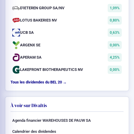
D'IETEREN GROUP SA/NV
1,09%
LOTUS BAKERIES NV
0,80%
UCB SA
0,63%
ARGENX SE
0,00%
APERAM SA
4,25%
LAKEFRONT BIOTHERAPEUTICS NV
0,00%
Tous les dividendes du BEL 20 →
À voir sur Divaltis
Agenda financier WAREHOUSES DE PAUW SA
Calendrier des dividendes