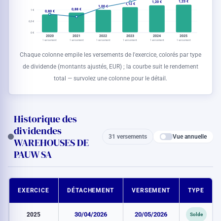
1,23 €
1,20 €
1,12 €
1,00 €
0,88 €
1 €
0,80 €
0,5 €
0 €
2020
2021
2022
2023
2024
2025
1 versement
1 versement
1 versement
1 versement
1 versement
1 versement
Chaque colonne empile les versements de l'exercice, colorés par type
de dividende (montants ajustés,
EUR
) ; la courbe suit le rendement
total — survolez une colonne pour le détail.
Historique des
dividendes
Vue annuelle
31 versements
WAREHOUSES DE
PAUW SA
EXERCICE
DÉTACHEMENT
VERSEMENT
TYPE
2025
30/04/2026
20/05/2026
Solde