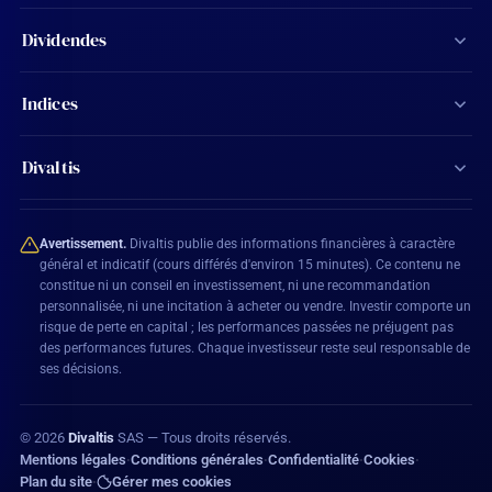
Screener d'actions
Dividendes
Calculateur de dividendes
Tous les dividendes
Indices
Agenda financier
Actions Aristocrates
CAC 40
Ma watchlist
Divaltis
Calendrier des dividendes
SBF 120
Mon compte
Contact
Actions éligibles PEA
CAC All-Shares
Avertissement.
Divaltis publie des informations financières à caractère
Plan du site
général et indicatif (cours différés d'environ 15 minutes). Ce contenu ne
constitue ni un conseil en investissement, ni une recommandation
BEL 20
personnalisée, ni une incitation à acheter ou vendre. Investir comporte un
Mentions légales
risque de perte en capital ; les performances passées ne préjugent pas
DAX 40
des performances futures. Chaque investisseur reste seul responsable de
Conditions générales
ses décisions.
Confidentialité
©
2026
Divaltis
SAS — Tous droits réservés.
Politique de cookies
Mentions légales
Conditions générales
Confidentialité
Cookies
•
•
•
•
Plan du site
Gérer mes cookies
•