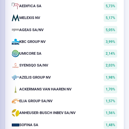
AEDIFICA SA
5,73%
MELEXIS NV
5,17%
AGEAS SA/NV
5,05%
KBC GROUP NV
3,99%
UMICORE SA
2,14%
SYENSQO SA/NV
2,03%
AZELIS GROUP NV
1,98%
ACKERMANS VAN HAAREN NV
1,70%
ELIA GROUP SA/NV
1,57%
ANHEUSER-BUSCH INBEV SA/NV
1,56%
SOFINA SA
1,48%