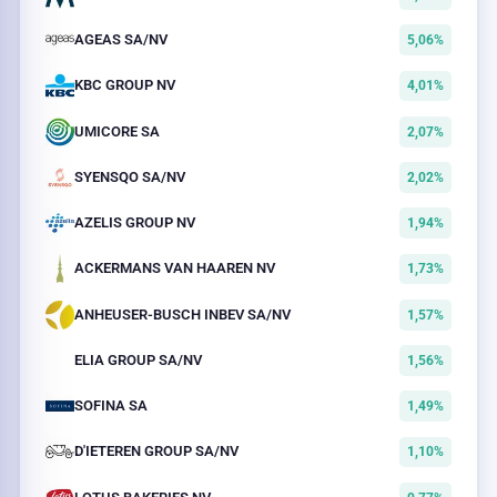
AGEAS SA/NV
5,06%
KBC GROUP NV
4,01%
UMICORE SA
2,07%
SYENSQO SA/NV
2,02%
AZELIS GROUP NV
1,94%
ACKERMANS VAN HAAREN NV
1,73%
ANHEUSER-BUSCH INBEV SA/NV
1,57%
ELIA GROUP SA/NV
1,56%
SOFINA SA
1,49%
D'IETEREN GROUP SA/NV
1,10%