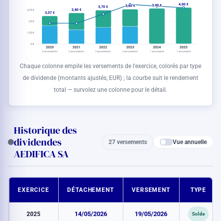
4,00 €
3,90 €
3,80 €
3,70 €
3,40 €
3,75 €
3,07 €
2,5 €
1,25 €
0 €
2020
2021
2022
2023
2024
2025
2 versements
2 versements
2 versements
2 versements
1 versement
1 versement
Chaque colonne empile les versements de l'exercice, colorés par type
de dividende (montants ajustés,
EUR
) ; la courbe suit le rendement
total — survolez une colonne pour le détail.
Historique des
dividendes
Vue annuelle
27 versements
AEDIFICA SA
EXERCICE
DÉTACHEMENT
VERSEMENT
TYPE
2025
14/05/2026
19/05/2026
Solde