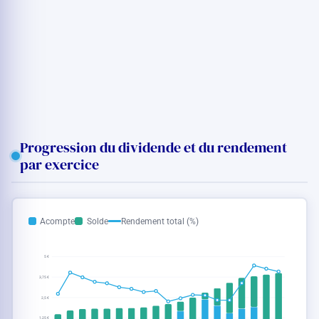
Progression du dividende et du rendement
par exercice
Acompte
Solde
Rendement total (%)
5 €
3,75 €
2,5 €
1,25 €