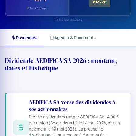
MID CAP
Marché fermé
Mis à jour :
22:24:46
Dividendes
Agenda & Documents
Dividende AEDIFICA SA 2026 : montant,
dates et historique
AEDIFICA SA verse des dividendes à
ses actionnaires
Dernier dividende versé par AEDIFICA SA :
4,00 €
par action (Solde, détaché le 14 mai 2026, mis en
paiement le 19 mai 2026). La prochaine
distribution n’a pas encore été annoncée —