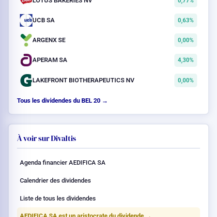
LOTUS BAKERIES NV
0,77%
UCB SA
0,63%
ARGENX SE
0,00%
APERAM SA
4,30%
LAKEFRONT BIOTHERAPEUTICS NV
0,00%
Tous les dividendes du BEL 20 →
À voir sur Divaltis
Agenda financier AEDIFICA SA
Calendrier des dividendes
Liste de tous les dividendes
AEDIFICA SA est un aristocrate du dividende →