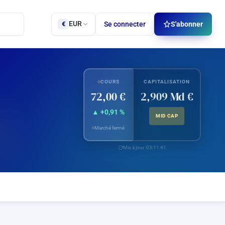
EUR
Se connecter
S'abonner
€
COURS
CAPITALISATION
72,00 €
2,909 Md €
▲ +0,91 %
MID CAP
Marché fermé
Mis à jour :
03:11:41