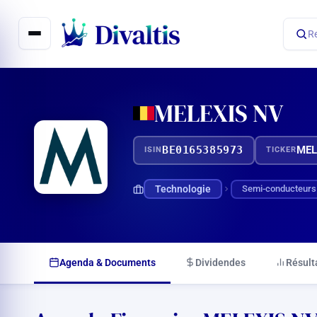
Aller
au
R
contenu
MELEXIS NV
BE0165385973
MEL
ISIN
TICKER
Technologie
Semi-conducteurs
Agenda & Documents
Dividendes
Résult