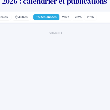
026 : calendrier et publications
rales
Autres
Toutes années
2027
2026
2025
PUBLICITÉ