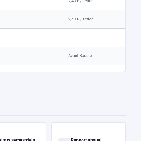
2,40 €
/ action
2,40 €
/ action
–
Avant Bourse
ltats semestriels
Rapport annuel