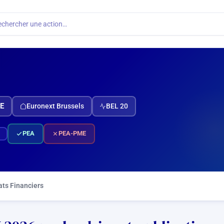
echercher une action…
E
Euronext Brussels
BEL 20
PEA
PEA-PME
ats Financiers