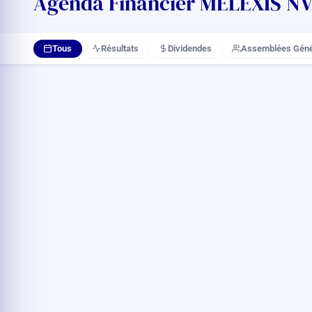
Agenda Financier MELEXIS NV 2
Tous
Résultats
Dividendes
Assemblées Géné