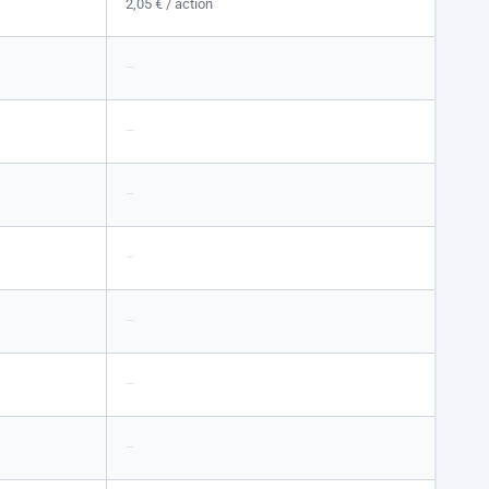
2,05 €
/ action
–
–
–
–
–
–
–