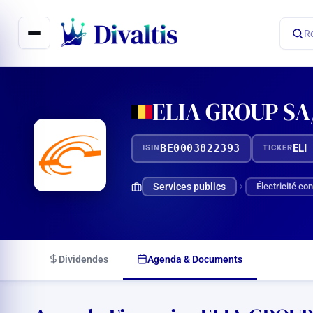
Aller
au
R
contenu
ELIA GROUP SA
BE0003822393
ELI
ISIN
TICKER
Services publics
Électricité co
Dividendes
Agenda & Documents