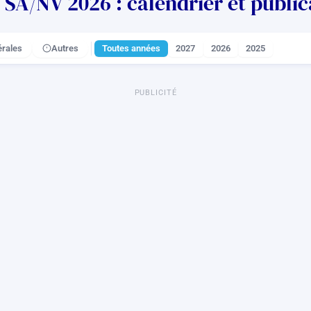
SA/NV 2026 : calendrier et public
rales
Autres
Toutes années
2027
2026
2025
PUBLICITÉ