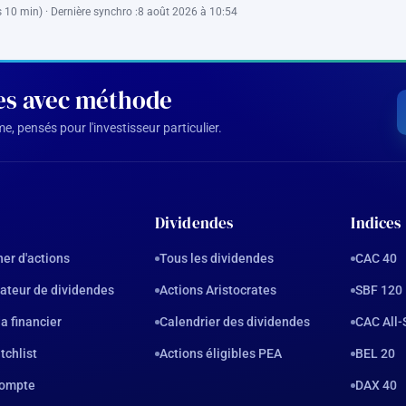
 10 min) · Dernière synchro :
8 août 2026 à 10:54
des avec méthode
, pensés pour l'investisseur particulier.
Dividendes
Indices
er d'actions
Tous les dividendes
CAC 40
ateur de dividendes
Actions Aristocrates
SBF 120
a financier
Calendrier des dividendes
CAC All-
tchlist
Actions éligibles PEA
BEL 20
ompte
DAX 40