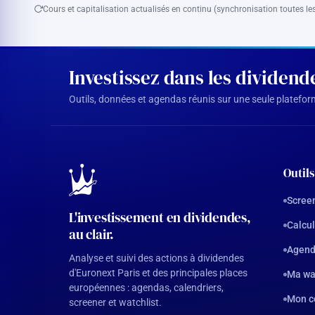
Cours et capitalisation actualisés en continu (synchronisation toutes les
Investissez dans les dividen
Outils, données et agendas réunis sur une seule plateforme
Outils
Screen
L'investissement en dividendes,
Calcul
au clair.
Agend
Analyse et suivi des actions à dividendes
d'Euronext Paris et des principales places
Ma wa
européennes : agendas, calendriers,
Mon c
screener et watchlist.