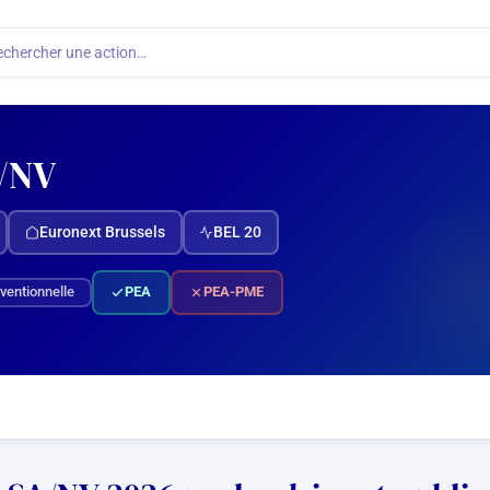
echercher une action…
/NV
Euronext Brussels
BEL 20
nventionnelle
PEA
PEA-PME