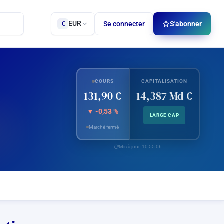
EUR
Se connecter
S'abonner
€
COURS
CAPITALISATION
131,90 €
14,387 Md €
▼ -0,53 %
LARGE CAP
Marché fermé
Mis à jour :
10:55:06