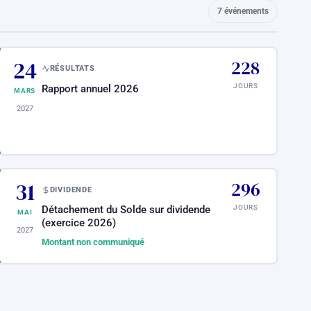
7 événements
24
228
RÉSULTATS
JOURS
Rapport annuel 2026
MARS
2027
31
296
DIVIDENDE
JOURS
Détachement du Solde sur dividende
MAI
(exercice 2026)
2027
Montant non communiqué